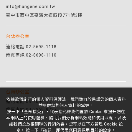
info@hangene.com.tw
臺中市西屯區臺灣大道四段771號3樓
台北辦公室
連絡電話:
02-8698-1118
傳真專線:02-8698-1110
台南辦公室
依據歐盟施行的個人資料保護法，我們致力於保護您的個人資料
連絡電話:06-2096177
並提供您對個人資料的掌握。
傳真專線:04-2359-9737
按一下「全部接受」，代表您允許我們置放 Cookie 來提升您在
台南市東區林森路一段395號8樓之3
本網站上的使用體驗、協助我們分析網站效能和使用狀況，以及
讓我們投放相關聯的行銷內容。您可以在下方管理 Cookie 設
定。 按一下「確認」即代表您同意採用目前的設定。