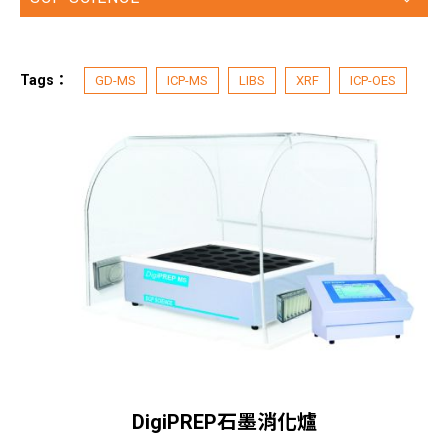
Tags：
GD-MS
ICP-MS
LIBS
XRF
ICP-OES
DigiPREP石墨消化爐