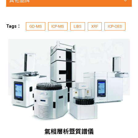
其他品牌
Tags：
GD-MS
ICP-MS
LIBS
XRF
ICP-OES
氣相層析暨質譜儀