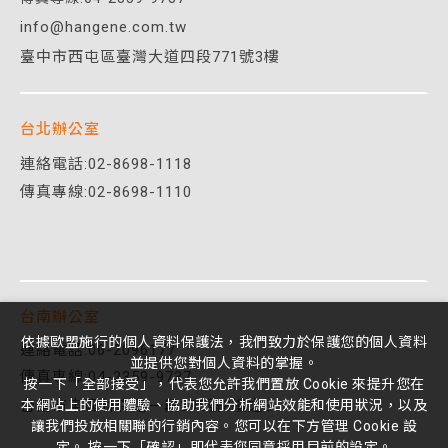
info@hangene.com.tw
臺中市西屯區臺灣大道四段771號3樓
台北辦公室
連絡電話:
02-8698-1118
傳真專線:02-8698-1110
台南辦公室
依據歐盟施行的個人資料保護法，我們致力於保護您的個人資料
連絡電話:06-2096177
並提供您對個人資料的掌握。
傳真專線:04-2359-9737
按一下「全部接受」，代表您允許我們置放 Cookie 來提升您在
台南市東區林森路一段395號8樓之3
本網站上的使用體驗、協助我們分析網站效能和使用狀況，以及
讓我們投放相關聯的行銷內容。您可以在下方管理 Cookie 設
定。 按一下「確認」即代表您同意採用目前的設定。