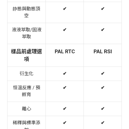
静態與動態頂
✔
✔
空
液液萃取/固液
✔
✔
萃取
樣品前處理選
PAL RTC
PAL RSI
項
衍生化
✔
✔
恒溫反應 / 預
✔
✔
孵育
離心
✔
✔
稀釋與標準添
✔
✔