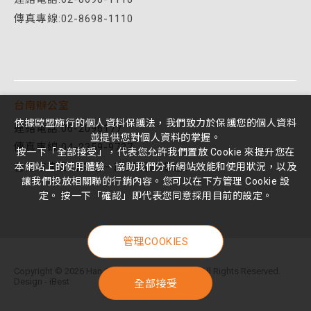
傳真專線:02-8698-1110
台南辦公室
依據歐盟施行的個人資料保護法，我們致力於保護您的個人資料
連絡電話:06-2096177
並提供您對個人資料的掌握。
傳真專線:04-2359-9737
按一下「全部接受」，代表您允許我們置放 Cookie 來提升您在
台南市東區林森路一段395號8樓之3
本網站上的使用體驗、協助我們分析網站效能和使用狀況，以及
讓我們投放相關聯的行銷內容。您可以在下方管理 Cookie 設
定。 按一下「確認」即代表您同意採用目前的設定。
管理COOKIES
Copyright ©
2026
Han Gene Technologies, Ltd
All Rights Reserved.
全部接受
Design
-
iBest