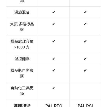
加
渦旋混合
✔
✔
支援 多種樣品
✔
✔
盤
樣品處理容量
✔
✔
>1000 支
溫控儲存
✔
✔
樣品瓶自動搬
✔
✔
運
自動化工具更
✔
換
進樣技術
PAL RTC
PAL RSI