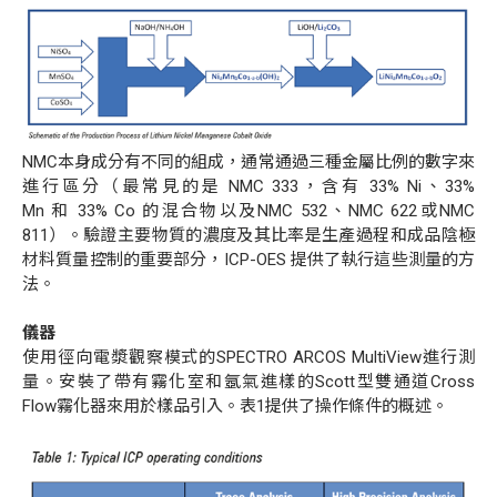
NMC
本身成分有不同的組成，通常通過三種金屬比例的數字來
進行區分（最常見的是
NMC 333
，含有
33% Ni
、
33%
Mn
和
33% Co
的混合物以及
NMC 532
、
NMC 622
或
NMC
811
）。驗證主要物質的濃度及其比率是生產過程和成品陰極
材料質量控制的重要部分，
ICP-OES
提供了執行這些測量的方
法。
儀器
使用徑向電漿觀察模式的
SPECTRO ARCOS MultiView
進行測
量。安裝了帶有霧化室和氬氣進樣的
Scott
型雙通道
Cross
Flow
霧化器來用於樣品引入。表
1
提供了操作條件的概述。