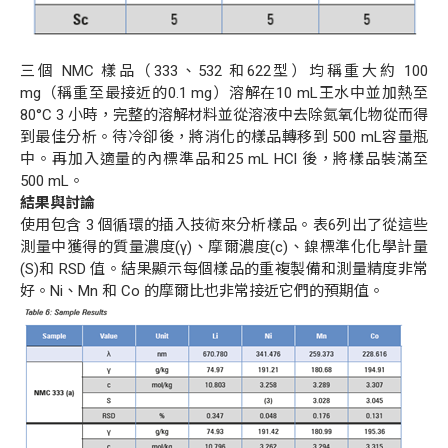
三個
NMC
樣品（
333
、
532
和
622
型）均稱重大約
100
mg
（稱重至最接近的
0.1 mg
）溶解在
10 mL
王水中並加熱至
80
°
C 3
小時，完整的溶解材料並從溶液中去除氮氧化物從而得
到最佳分析。待冷卻後，將消化的樣品轉移到
500 mL
容量瓶
中。再加入適量的內標準品和
25 mL HCl
後，將樣品裝滿至
500 mL
。
結果與討論
使用包含
3
個循環的插入技術來分析樣品。表
6
列出了從這些
測量中獲得的質量濃度
(
γ
)
、摩爾濃度
(c)
、鎳標準化化學計量
(S)
和
RSD
值。結果顯示每個樣品的重複製備和測量精度非常
好。
Ni
、
Mn
和
Co
的摩爾比也非常接近它們的預期值。