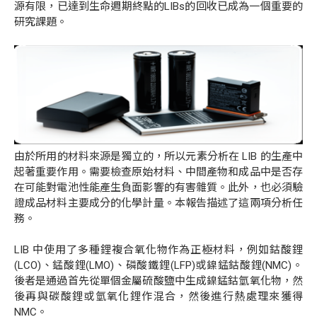
源有限，已達到生命週期終點的
LIBs
的回收已成為一個重要的
研究課題。
由於所用的材料來源是獨立的，所以元素分析在
LIB
的生產中
起著重要作用。需要檢查原始材料、中間產物和成品中是否存
在可能對電池性能產生負面影響的有害雜質。此外，也必須驗
證成品材料主要成分的化學計量。本報告描述了這兩項分析任
務。
LIB
中使用了多種鋰複合氧化物作為正極材料，例如鈷酸鋰
(LCO)
、錳酸鋰
(LMO)
、磷酸鐵鋰
(LFP)
或鎳錳鈷酸鋰
(NMC)
。
後者是通過首先從單個金屬硫酸鹽中生成鎳錳鈷氫氧化物，然
後再與碳酸鋰或氫氧化鋰作混合，然後進行熱處理來獲得
NMC
。