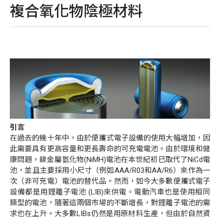
複合氧化物陰極材料
引言
在過去的幾十年中，由於便攜式電子設備的使用大幅增加，因
此需要具有更高容量和更長壽命的可充電電池。由於環境和健
康問題，鎳金屬氫化物
(NiMH)
電池在本世紀初已取代了
NiCd
電
池，並且主要採用小尺寸（例如
AAA/R03
和
AA/R6
）來作為一
次（非可充電）電池的替代品。然而，如今大多數便攜式電子
設備都是用鋰離子電池
(LIB)
來供電。電動汽車也是使用相同
類型的電池，隨著這兩個市場的不斷增長，對鋰離子電池的需
求也在上升。大多數
LIBs
仍然是用原材料生產，但由於自然資