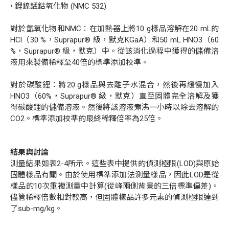
• 鋰鎳錳鈷氧化物
(NMC 532)
對於氫氧化物和
NMC
：在加熱器上將
10 g
樣品溶解在
20 mL
的
HCl
（
30 %
，
Suprapur®
級，默克
KGaA
）和
50 mL HNO
3
（
60
%
，
Suprapur®
級，默克）中。從該消化過程中獲得的儲備溶
液用來製備稀釋至
40
倍的標準添加校準。
對於碳酸鋰：將
20 g
樣品與去離子水混合，然後再緩慢加入
HNO
3
（
60%
，
Suprapur®
級，默克）直至固體完全溶解及獲
得碳酸鋰的儲備溶液。然後將該溶液煮沸一小時以除去溶解的
CO
2
。標準添加校準的最終稀釋倍率為
25
倍。
結果與討論
測量結果如表
2-4
所示。這些表中提供的偵測極限
(LOD)
與原始
固體樣品有關。由於使用標準添加法測量樣品，因此
LOD
是從
樣品的
10
次重複測量中計算
(
從峰兩側背景的三倍標準偏差
)
。
儘管稀釋倍數相對較高，但固體樣品許多元素的偵測極限達到
了
sub-mg/kg
。