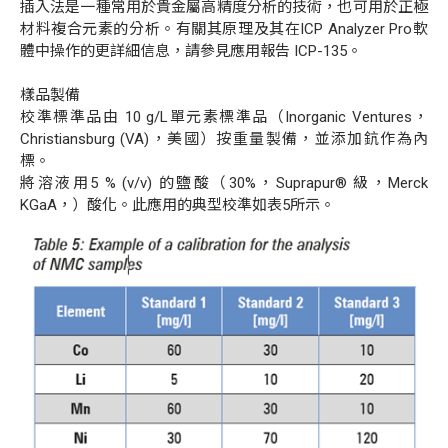
插入法是一種常用於貴金屬高精度分析的技術，也可用於正極
材料複合元素的分析。有關其原理及其在
ICP Analyzer Pro
軟
體中操作的更詳細信息，請參見應用報告
ICP-135
。
樣品製備
校準標準品由
10 g/L
單元素標準品（
Inorganic Ventures
，
Christiansburg (VA)
，美國）按重量製備，並添加鈧作為內
標。
將溶液用
5 % (v/v)
的鹽酸（
30%
，
Suprapur®
級，
Merck
KGaA
，）酸化。此應用的典型校準如表
5
所示。