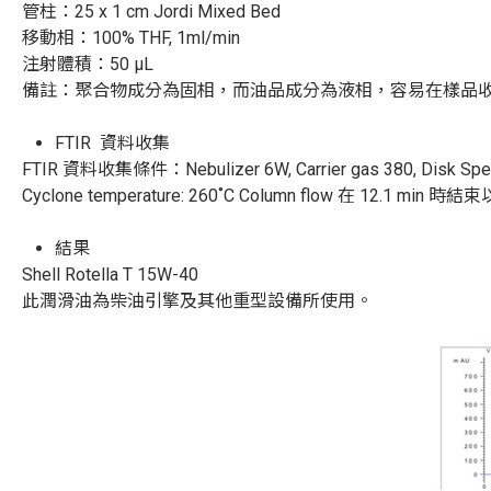
管柱：
25 x 1 cm Jordi Mixed Bed
移動相：
100% THF, 1ml/min
注射體積：
50
µ
L
備註：聚合物成分為固相，而油品成分為液相，容易在樣品
FTIR
資料收集
FTIR
資料收集條件：
Nebulizer
6W
,
Carrier
gas
380,
Disk
Spe
Cyclone temperature: 260
˚
C Column flow
在
12.1 min
時結束
結果
Shell Rotella T 15W-40
此潤滑油為柴油引擎及其他重型設備所使用。