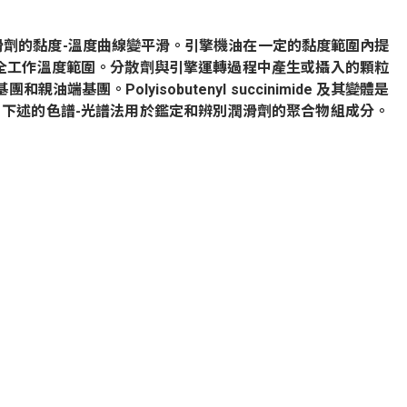
滑劑的黏度
-
溫度曲線變平滑。引擎機油在一定的黏度範圍內提
全工作溫度範圍。分散劑與引擎運轉過程中產生或攝入的顆粒
基團和親油端基團。
Polyisobutenyl succinimide
及其變體是
。下述的色譜
-
光譜法用於鑑定和辨別潤滑劑的聚合物組成分。