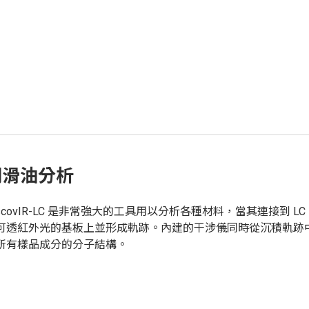
潤滑油分析
iscovIR-LC 是非常強大的工具用以分析各種材料，當其連接到 L
可透紅外光的基板上並形成軌跡。內建的干涉儀同時從沉積軌跡
所有樣品成分的分子結構。