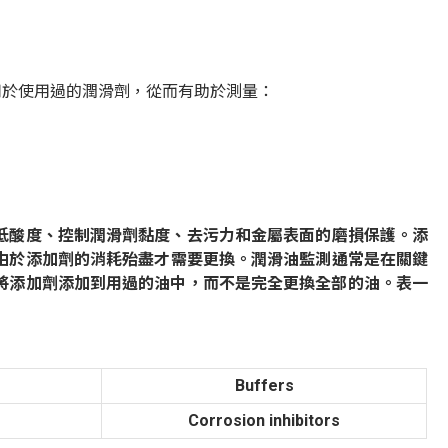
用於使用過的潤滑劑，從而有助於測量：
低酸度、控制潤滑劑黏度、去污力和
金屬表面的磨損保護。添
由於添加劑
的消耗殆盡才需要更換。
潤滑油監測通常是在關鍵
將添加劑添加到用過的油中，而不是完全更換全部的油。
表一
Buffers
Corrosion inhibitors