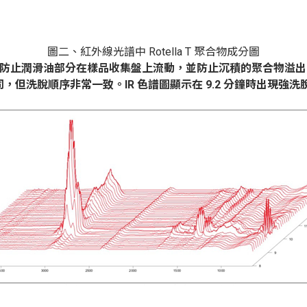
圖二、紅外線光譜中
Rotella T
聚合物成分圖
防止潤滑油部分在樣品收集盤上流動，並防止沉積的聚合物溢
同，但洗脫順序非常一致。
IR
色譜圖顯示在
9.2
分鐘時出現強洗