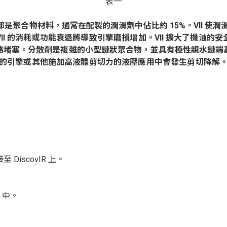
表一
都是聚合物材料，通常
在配製的潤滑劑中佔比約
15%
。
VII
使潤
II
的消耗或功能衰退將導致引擎磨損增加。
VII
擴大了機油的安
路堵塞。
分散劑是複雜的小型鏈狀聚合物，並具有極性親水鏈端
的引擎或其他施加高液體剪切力的液壓應用中會發生剪切降解
接至
DiscovIR
上。
)
中。