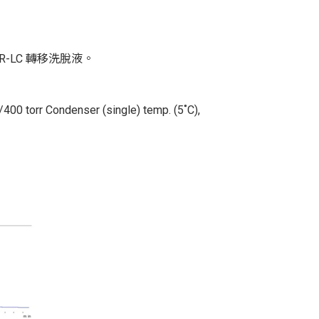
IR-LC
轉移洗脫液。
400 torr Condenser (single) temp. (5
˚
C),