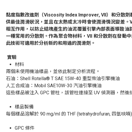
黏度指數改進劑（
Viscosity Index Improver, VII
）和分散劑
供最佳潤滑狀況，並且在太熱或太冷時會使潤滑情況變差。
V
相互作用，以防止結塊產生的油泥覆蓋引擎內部表面導致油
一種常用的分散劑。作為聚合物材料，
VII
和分散劑在發動中
此技術可適用於分析新的和用過的潤滑劑。
實
驗
材料
兩個未使用機油樣品，並依此制定分析流程。
石油：
Shell Rotella® T SAE 15W-40
重型柴油引擎機油
人工合成油：
Mobil SAE10W-30
汽油引擎機油
這些樣品被注入
GPC
管柱，該管柱連接至
UV
偵測器，然後
樣品製備
每個樣品溶解於
90 mg/ml
的
THF (tetrahydrofuran,
四氫
呋
喃
GPC
條件