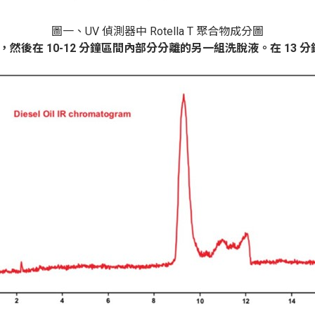
圖一、
UV
偵測器中
Rotella T
聚合物成分圖
來，然後在
10-12
分鐘區間內部分分離
的另一組洗脫液。在
13
分