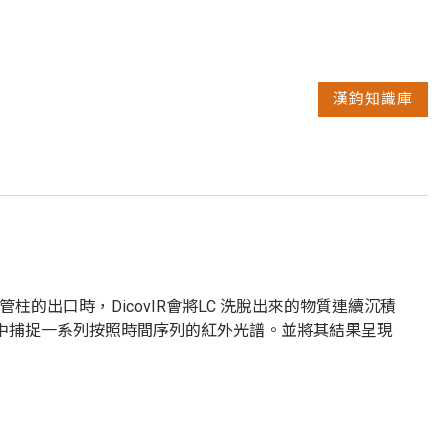
漢鈞知識庫
C 管柱的出口時，DicovIR會將LC 洗脫出來的物質連續沉積
中捕捉一系列按照時間序列的紅外光譜。並將其結果呈現